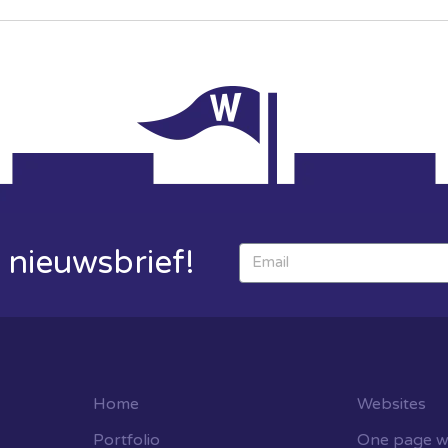
 nieuwsbrief!
Home
Websites
Portfolio
One page w