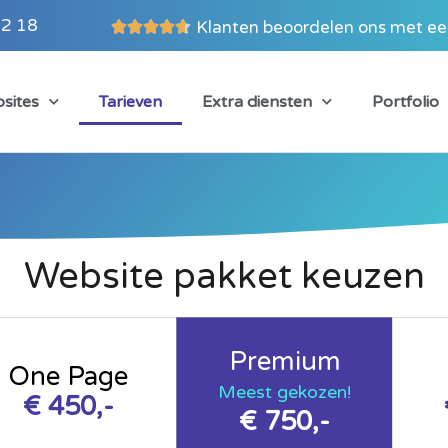
02 18
Klanten beoordelen ons met ee





sites
Tarieven
Extra diensten
Portfolio
Website pakket keuzen
Premium
One Page
Meest gekozen!
€ 450,-
€ 750,-